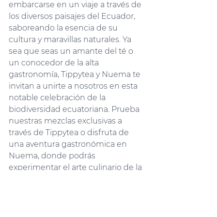
embarcarse en un viaje a través de 
los diversos paisajes del Ecuador, 
saboreando la esencia de su 
cultura y maravillas naturales. Ya 
sea que seas un amante del té o 
un conocedor de la alta 
gastronomía, Tippytea y Nuema te 
invitan a unirte a nosotros en esta 
notable celebración de la 
biodiversidad ecuatoriana. Prueba 
nuestras mezclas exclusivas a 
través de Tippytea o disfruta de 
una aventura gastronómica en 
Nuema, donde podrás 
experimentar el arte culinario de la 
Chef Pía Salazar y el Chef Alejandro 
Chamorro. Juntos, abracemos la 
diversidad del Ecuador, sorbo a 
sorbo. Embárcate en este viaje con 