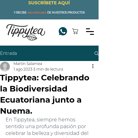
SUSCRÍBETE AQUÍ
Y RECIBE
NOVEDADES
DE NUESTROS PRODUCTOS
Entrada
Martín Salamea
1 ago 2023
3 min de lectura
Tippytea: Celebrando
la Biodiversidad
Ecuatoriana junto a
Nuema.
En Tippytea, siempre hemos 
sentido una profunda pasión por 
celebrar la belleza y diversidad del 