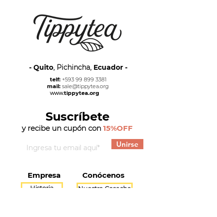
- Quito
, Pichincha,
Ecuador -
telf:
+593 99 899 3381
mail:
sale@tippytea.org
www.
tippytea.org
Suscríbete
y recibe un cupón con
15%OFF
Unirse
Empresa
Conócenos
Historia
Nuestra Cosecha
Locales
Nuestra Gente
Productos
Blog