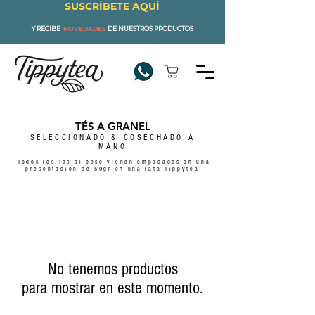
SUSCRÍBETE AQUÍ
Y RECIBE
NOVEDADES
DE NUESTROS PRODUCTOS
TÉS A GRANEL
SELECCIONADO & COSECHADO A
MANO
Todos los Tés al peso vienen empacados en una
presentación
de 50gr en una lata Tippytea
No tenemos productos
para mostrar en este momento.