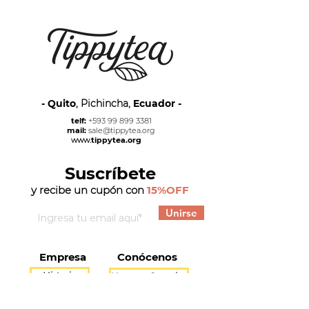
- Quito
, Pichincha,
Ecuador -
telf:
+593 99 899 3381
mail:
sale@tippytea.org
www.
tippytea.org
Suscríbete
y recibe un cupón con
15%OFF
Unirse
Empresa
Conócenos
Historia
Nuestra Cosecha
Locales
Nuestra Gente
Productos
Blog