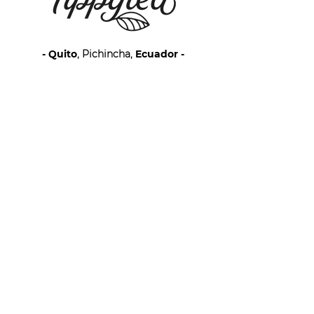
- Quito
, Pichincha,
Ecuador -
telf:
+593 99 899 3381
mail:
sale@tippytea.org
www.
tippytea.org
Suscríbete
y recibe un cupón con
15%OFF
Unirse
Empresa
Conócenos
Historia
Nuestra Cosecha
Locales
Nuestra Gente
Productos
Blog
Tienda
Tés empacados