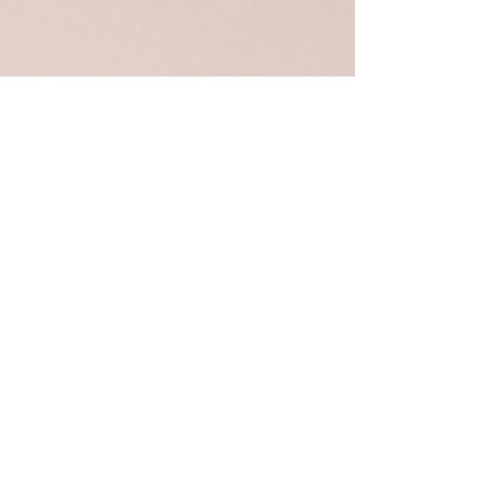
operaciones56
6 mar 2025
1 min de lectura
El Poder de las Mujeres Rurales: Creando
con Pasión y Tradición en Tippytea
En Tippytea , creemos que cada producto cuenta una historia, y
muchas de ellas nacen en manos de mujeres talentosas de
comunidades...