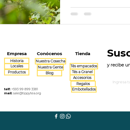
Susc
Empresa
Conócenos
Tienda
Historia
Nuestra Cosecha
y recibe 
Locales
Tés empacados
Nuestra Gente
Tés a Granel
Productos
Blog
Accesorios
Regalos
telf:
+593 99 899 3381
Embotellados
mail:
sale@tippytea.org