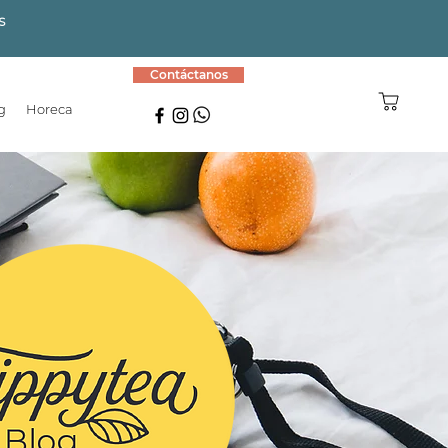
S
Contáctanos
g
Horeca