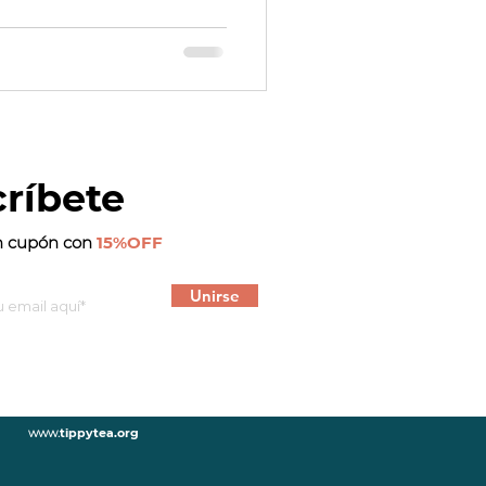
ríbete
un cupón con
15%OFF
Unirse
www.
tippytea.org