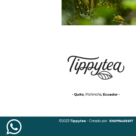
- Quito
, Pichincha,
Ecuador -
©2023
Tippytea
- Creado por
KnowmadSoft