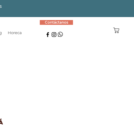
S
Contáctanos
g
Horeca
á