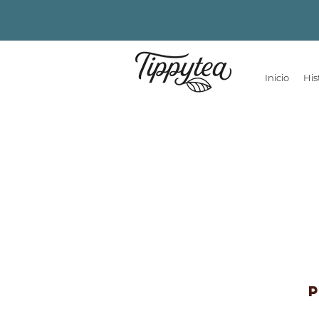
Inicio
His