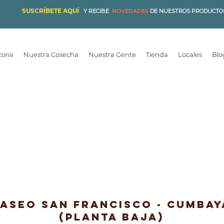
SUSCRÍBETE AQUÍ
Y RECIBE
NOVEDADES
DE NUESTROS PRODUCTO
toria
Nuestra Cosecha
Nuestra Gente
Tienda
Locales
Blo
Paseo San francisco - cumbay
(PLANTA BAJA)