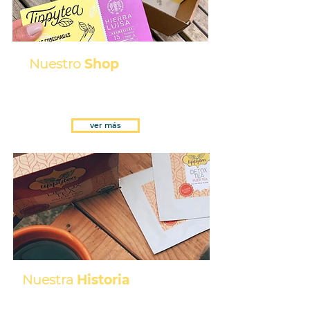
Nuestro
Shop
Descubre lo que tenemos y
encuentra tu té favorito
ver más
Nuestra
Historia
Una empresa de triple impacto y
Certificación B