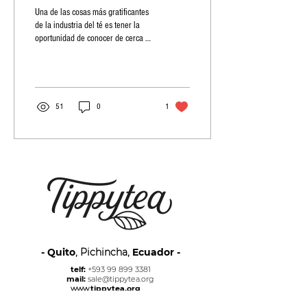
Una de las cosas más gratificantes
de la industria del té es tener la
oportunidad de conocer de cerca a
las comunidades granjeras y...
51
0
1
- Quito
, Pichincha,
Ecuador -
telf:
+593 99 899 3381
mail:
sale@tippytea.org
www.
tippytea.org